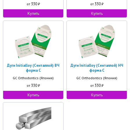
330
330
от
₽
от
₽
Купить
Купить
Дуги Initialloy (Сенталлой) ВЧ
Дуги Initialloy (Сенталлой) НЧ
форма С
форма С
GC Orthodontics (Япония)
GC Orthodontics (Япония)
330
330
от
₽
от
₽
Купить
Купить