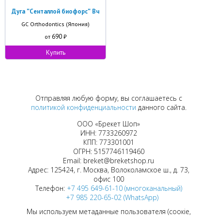
Дуга ʺСенталлой биофорсʺ Вч
GC Orthodontics (Япония)
690
от
₽
Купить
Отправляя любую форму, вы соглашаетесь с
политикой конфиденциальности
данного сайта.
ООО «Брекет Шоп»
ИНН: 7733260972
КПП: 773301001
ОГРН: 5157746119460
Email: breket@breketshop.ru
Адрес: 125424, г. Москва, Волоколамское ш., д. 73,
офис 100
Телефон:
+7 495 649-61-10 (многоканальный)
+7 985 220-65-02 (WhatsApp)
Мы используем метаданные пользователя (соокіе,