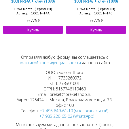
1001 N-14А + ключ (1090)
1001 N-14В + ключ (1090)
LEWA Dental (Германия)
LEWA Dental (Германия)
Артикул: 1001 N-14А
Артикул: 1001 N-14В
775
775
от
₽
от
₽
Купить
Купить
Отправляя любую форму, вы соглашаетесь с
политикой конфиденциальности
данного сайта.
ООО «Брекет Шоп»
ИНН: 7733260972
КПП: 773301001
ОГРН: 5157746119460
Email: breket@breketshop.ru
Адрес: 125424, г. Москва, Волоколамское ш., д. 73,
офис 100
Телефон:
+7 495 649-61-10 (многоканальный)
+7 985 220-65-02 (WhatsApp)
Мы используем метаданные пользователя (соокіе,