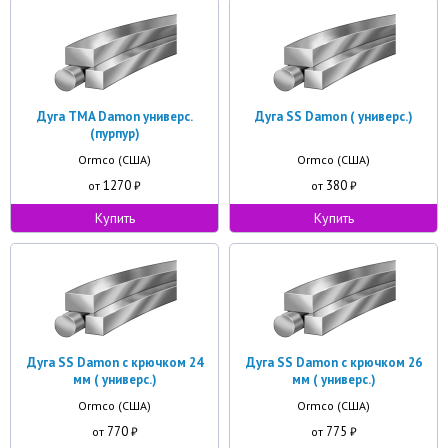
Дуга TMA Damon универс.
Дуга SS Damon ( универс.)
(пурпур)
Ormco (США)
Ormco (США)
1270
380
от
₽
от
₽
Купить
Купить
Дуга SS Damon с крючком 24
Дуга SS Damon с крючком 26
мм ( универс.)
мм ( универс.)
Ormco (США)
Ormco (США)
770
775
от
₽
от
₽