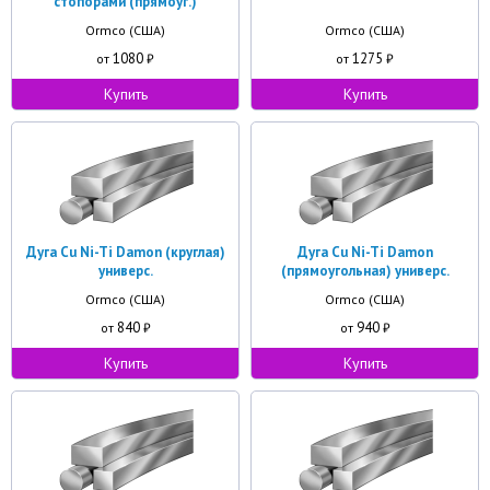
стопорами (прямоуг.)
Ormco (США)
Ormco (США)
1080
1275
от
₽
от
₽
Купить
Купить
Дуга Cu Ni-Ti Damon (круглая)
Дуга Cu Ni-Ti Damon
универс.
(прямоугольная) универс.
Ormco (США)
Ormco (США)
840
940
от
₽
от
₽
Купить
Купить