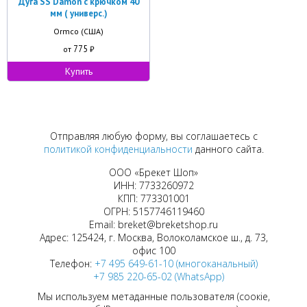
Дуга SS Damon с крючком 40
мм ( универс.)
Ormco (США)
775
от
₽
Купить
Отправляя любую форму, вы соглашаетесь с
политикой конфиденциальности
данного сайта.
ООО «Брекет Шоп»
ИНН: 7733260972
КПП: 773301001
ОГРН: 5157746119460
Email: breket@breketshop.ru
Адрес: 125424, г. Москва, Волоколамское ш., д. 73,
офис 100
Телефон:
+7 495 649-61-10 (многоканальный)
+7 985 220-65-02 (WhatsApp)
Мы используем метаданные пользователя (соокіе,