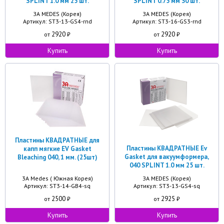
SPLINT 1.0 мм 25 шт.
SPLINT 0.75 мм 30 шт.
ЗА MEDES (Корея)
ЗА MEDES (Корея)
Артикул: ST3-13-GS4-rnd
Артикул: ST3-16-GS3-rnd
2920
2920
от
₽
от
₽
Купить
Купить
Пластины КВАДРАТНЫЕ для
Пластины КВАДРАТНЫЕ Ev
капп мягкие EV Gasket
Gasket для вакуумформера,
Bleaching 040, 1 мм. (25шт)
040 SPLINT 1.0 мм 25 шт.
3A Medes ( Южная Корея)
ЗА MEDES (Корея)
Артикул: ST3-14-GB4-sq
Артикул: ST3-13-GS4-sq
2500
2925
от
₽
от
₽
Купить
Купить