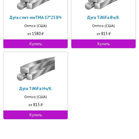
Дуга с пет-миТМА 17*25 ВЧ
Дуга TiNiFa Вч/б.
Ormco (США)
Ormco (США)
1580
815
от
₽
от
₽
Купить
Купить
Дуга TiNiFa Нч/б.
Ormco (США)
815
от
₽
Купить