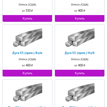
Ormco (США)
Ormco (США)
330
400
от
₽
от
₽
Купить
Купить
Дуга SS (прям.) Вч/м
Дуга SS (прям.) Нч/б
Ormco (США)
Ormco (США)
400
400
от
₽
от
₽
Купить
Купить