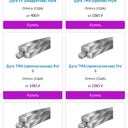
Дуга SS (квадратная) Нч/м
Дуга TMA (круглая) Нч/м
Ormco (США)
Ormco (США)
400
1065
от
₽
от
₽
Купить
Купить
Дуга TMA (прямоугольная) Вч/
Дуга TMA (прямоугольная) Нч/
б
б
Ormco (США)
Ormco (США)
1065
1065
от
₽
от
₽
Купить
Купить