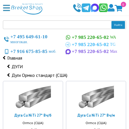
0
Найти
+7 495 649-61-10
+7 985 220-65-02
WA
многокан.
+7 985 220-65-02
TG
+7 916 675-85-85
+7 985 220-65-02
моб.
Max
Главная
ДУГИ
Дуги Ормко стандарт (США)
Дуга Cu NiTi 27* Вч/б
Дуга Cu NiTi 27* Вч/м
Ormco (США)
Ormco (США)