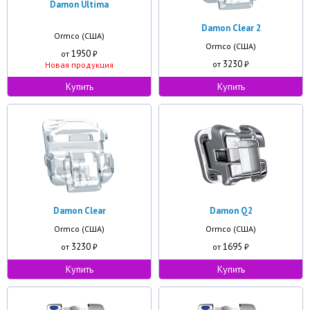
Damon Ultima
Damon Clear 2
Ormco (США)
Ormco (США)
1950
от
₽
3230
от
₽
Новая продукция
Купить
Купить
Damon Clear
Damon Q2
Ormco (США)
Ormco (США)
3230
1695
от
₽
от
₽
Купить
Купить