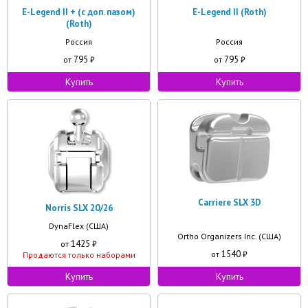
E-Legend II + (с доп. пазом)
E-Legend II (Roth)
(Roth)
Россия
Россия
795
795
от
₽
от
₽
Купить
Купить
Carriere SLX 3D
Norris SLX 20/26
DynaFlex (США)
Ortho Organizers Inc. (США)
1425
от
₽
1540
от
₽
Продаются только наборами
Купить
Купить